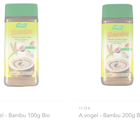
11,12 €
el
- Bambu 100g Bio
A.vogel
- Bambu 200g B