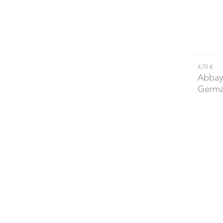
4,75 €
Abbay
Germa