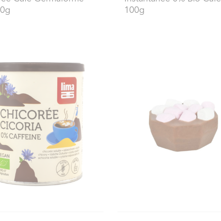
00g
100g