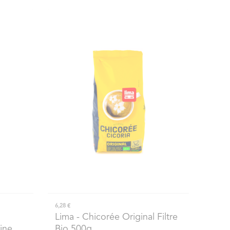
6,28 €
Lima
- Chicorée Original Filtre
ine
Bio 500g