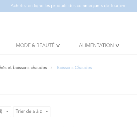
Achetez en ligne les produits des commerçants de Touraine
MODE & BEAUTÉ
ALIMENTATION
thés et boissons chaudes
Boissons Chaudes
4)
Trier de a à z