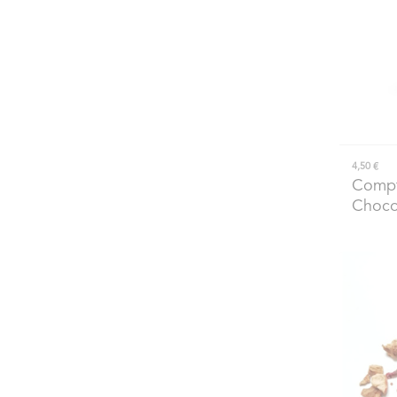
4,50 €
Compt
Choco