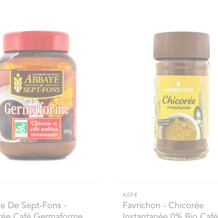
6,03 €
e De Sept-Fons
-
Favrichon
- Chicorée
rée Café Germaforme
Instantanée 0% Bio Café