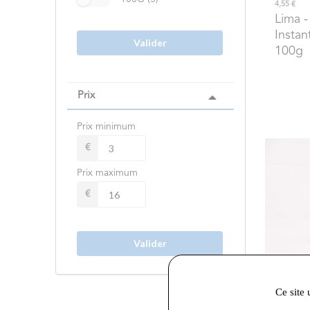
4,55 €
Lima
-
Instan
Valider
100g
Prix
Prix minimum
€
Prix maximum
€
Valider
Ce site 