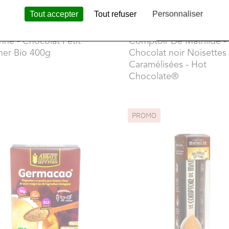
Tout accepter
Tout refuser
Personnaliser
4,50 €
nne
- Chocolat Petit
Comptoir De Mathilde
-
ner Bio 400g
Chocolat noir Noisettes
Caramélisées - Hot
Chocolate®
PROMO