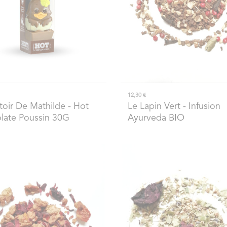
12,30 €
oir De Mathilde
- Hot
Le Lapin Vert
- Infusion
late Poussin 30G
Ayurveda BIO