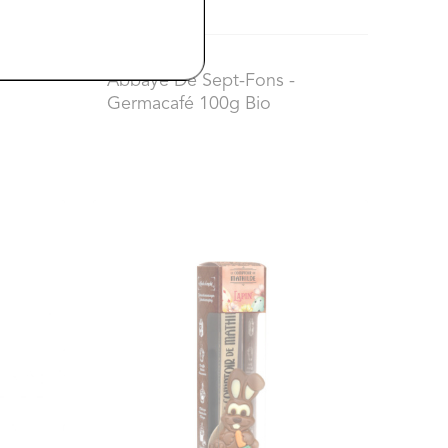
8,74 €
Abbaye De Sept-Fons
-
Germacafé 100g Bio