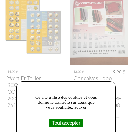
19,90 €
14,90 €
13,00 €
Yvert Et Tellier
-
Goncalves Lobo
RECHARGE 2 EURO
Numismatique
-
COMMEMORATIFS
FEUILLE
Ce site utilise des cookies et vous
2004 a 2010 (Yvert
COMPLEMENTAIRE
donne le contrôle sur ceux que
2611)
MONACO SC 2008
vous souhaitez activer
(JEUX AVEC
POCHETTE) YVERT
Tout accepter
ET TELLIER