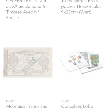
CELEBRITES DU XIII
10 recharges E3 (3
au XX Siècle Série 6
poches Horizontales -
Timbres Avec N°
9x23cm) (Yvert)
Feuille
50,00 €
45,90 €
Monnaies Francaises
Goncalves Lobo