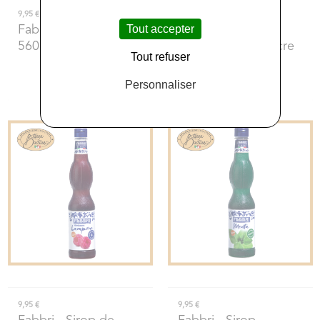
9,95 €
9,95 €
Tout accepter
Fabbri
- Sirop Citron
Fabbri
- Sirop
560ml
Amarena Sans Sucre
Tout refuser
560ml
Personnaliser
9,95 €
9,95 €