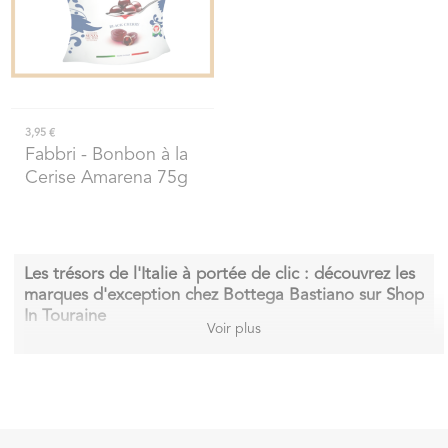
3,95 €
Fabbri
- Bonbon à la
Cerise Amarena 75g
Les trésors de l'Italie à portée de clic : découvrez les
marques d'exception chez Bottega Bastiano sur Shop
In Touraine
Voir plus
Imaginez-vous flâner entre les collines toscanes et les ruelles
siciliennes sans quitter votre fauteuil tourangeau. C'est le petit
miracle que réalise Bottega Bastiano, véritable coin d'Italie en
plein cœur de la Touraine, maintenant accessible en deux-trois
clics sur Shop In Touraine. J'ai craqué pour cette épicerie qui