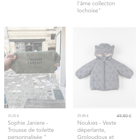
l'âme collecton
lochoise"
49,80 €
33,30 €
29,88 €
Sophie Janiere
-
Noukies
- Veste
Trousse de toilette
déperlante,
personnalisée "
Groloudoux et