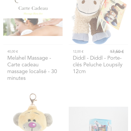
17,50 €
40,00 €
12,00 €
Melahel Massage
-
Diddl
- Diddl - Porte-
Carte cadeau
clés Peluche Loupsily
massage localisé - 30
12cm
minutes