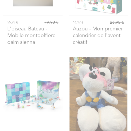
79,90 €
26,95 €
55,93 €
16,17 €
L'oiseau Bateau
-
Auzou
- Mon premier
Mobile montgolfiere
calendrier de l'avent
daim sienna
créatif