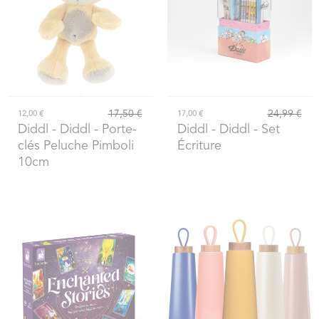
17,50 €
24,99 €
12,00 €
17,00 €
Diddl
- Diddl - Porte-
Diddl
- Diddl - Set
clés Peluche Pimboli
Écriture
10cm