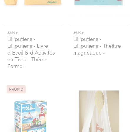
32,99 €
39,90 €
Lilliputiens
-
Lilliputiens
-
Lilliputiens - Livre
Lilliputiens - Théâtre
d'Eveil & d'Activités
magnétique -
en Tissu - Thème
Ferme -
PROMO