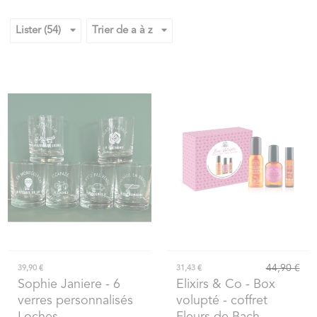
Lister (54)
Trier de a à z
44,90 €
39,90 €
31,43 €
Sophie Janiere
- 6
Elixirs & Co
- Box
verres personnalisés
volupté - coffret
Loches
Fleurs de Bach