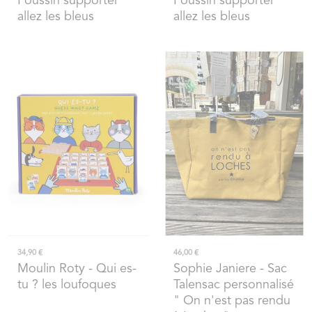
Poussin supporter
Poussin supporter
allez les bleus
allez les bleus
34,90 €
46,00 €
Moulin Roty
- Qui es-
Sophie Janiere
- Sac
tu ? les loufoques
Talensac personnalisé
" On n'est pas rendu