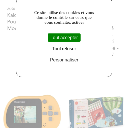
24,90 €
21,99 €
Ce site utilise des cookies et vous
Kaloo
- KALOO -
Lilliputiens
-
donne le contrôle sur ceux que
Poupon Très Doux et
LILLIPUTIENS -
vous souhaitez activer
Moelleux pour Bébé -
Panneau d'Activité
Thème véhicules -
Tout accepter
Jouet d’éveil Multi-
activités pour bébé -
Tout refuser
Valisette Pratique à
Personnaliser
Transporter