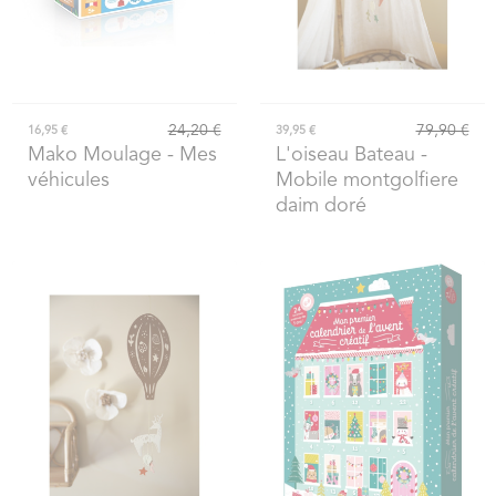
24,20 €
79,90 €
16,95 €
39,95 €
Mako Moulage
- Mes
L'oiseau Bateau
-
véhicules
Mobile montgolfiere
daim doré