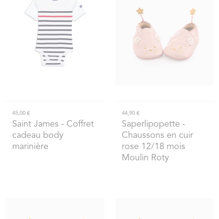
45,00 €
44,90 €
Saint James
- Coffret
Saperlipopette
-
cadeau body
Chaussons en cuir
marinière
rose 12/18 mois
Moulin Roty