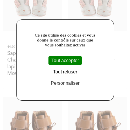
Ce site utilise des cookies et vous
donne le contrôle sur ceux que
vous souhaitez activer
44,90 €
44,90 €
Saperlipopette
-
Saperlipopette
-
Chaussons en cuir
Chaussons en cuir
Tout accepter
lapin 6/12 mois
lapin 12/18 mois
Tout refuser
Moulin Roty
Moulin Roty
Personnaliser