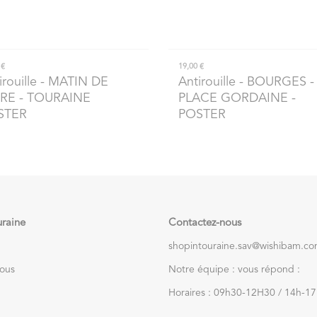
 €
19,00 €
irouille
- MATIN DE
Antirouille
- BOURGES -
IRE - TOURAINE
PLACE GORDAINE -
STER
POSTER
uraine
Contactez-nous
shopintouraine.sav@wishibam.c
nous
Notre équipe : vous répond :
Horaires : 09h30-12H30 / 14h-1