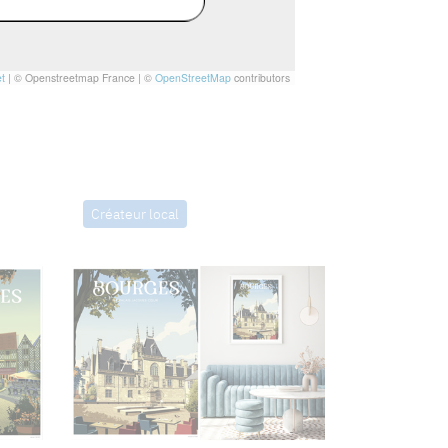
t
|
© Openstreetmap France | ©
OpenStreetMap
contributors
Créateur local