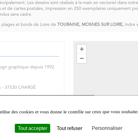
 principalement. Les dessins sont réalisés à la main en vectoriel dans not
rs et de cartes postales, Impression en 250 exemplaires uniquement pou
ndus sans cadre.
s plages et bords de Loire de
TOURAINE, MOSNES SUR LOIRE,
Indre 
+
−
sign graphique depuis 1992.
res - 37530 CHARGÉ
dredi
utilise des cookies et vous donne le contrôle sur ceux que vous souhaite
Tout accepter
Tout refuser
Personnaliser