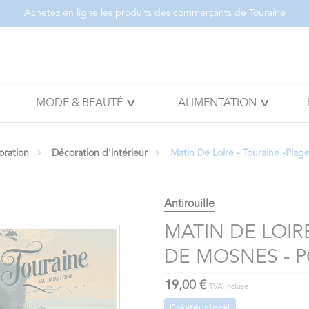
Achetez en ligne les produits des commerçants de Touraine
MODE & BEAUTÉ
ALIMENTATION
oration
Décoration d'intérieur
Matin De Loire - Touraine -Plag
Antirouille
MATIN DE LOIR
DE MOSNES - 
19,00 €
TVA incluse
Créateur local