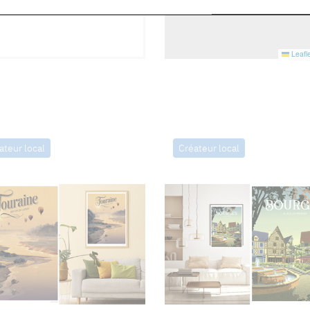
Leafle
ateur local
Créateur local