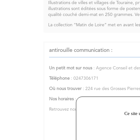
Illustrations de villes et villages de Touraine,
illustrations sont éditées sous forme de poste
qualité couché demi-mat en 250 grammes. Ve
La collection “Matin de Loire” met en avant le
antirouille communication :
Un petit mot sur nous
: Agence Conseil et de
Téléphone
: 0247306171
Où nous trouver
: 224 rue des Grosses Pier
Nos horaires
: 09 - 18 heures du lundi au ven
Retrouvez nous sur notre
site internet
.
Ce site 