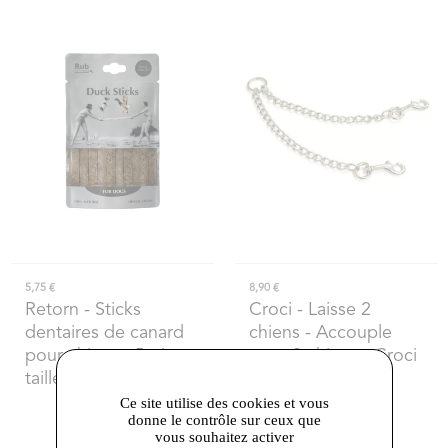
5,75 €
8,90 €
Retorn
- Sticks
Croci
- Laisse 2
dentaires de canard
chiens - Accouple
pour chiens - Petite
pour 2 chiens - Croci
taille - DDM 23/03/26
Ce site utilise des cookies et vous
donne le contrôle sur ceux que
vous souhaitez activer