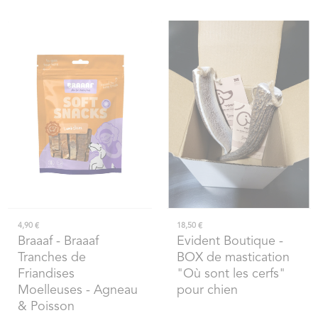
4,90 €
18,50 €
Braaaf
- Braaaf
Evident Boutique
-
Tranches de
BOX de mastication
Friandises
"Où sont les cerfs"
Moelleuses - Agneau
pour chien
& Poisson