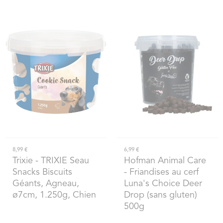
8,99 €
6,99 €
Trixie
- TRIXIE Seau
Hofman Animal Care
Snacks Biscuits
- Friandises au cerf
Géants, Agneau,
Luna's Choice Deer
ø7cm, 1.250g, Chien
Drop (sans gluten)
500g