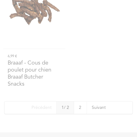
6,99 €
Braaaf
- Cous de
poulet pour chien
Braaaf Butcher
Snacks
Précédent
1
/ 2
2
Suivant