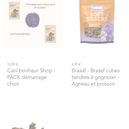
12,00 €
4,90 €
Cani'bonheur Shop
-
Braaaf
- Braaaf cubes
PACK démarrage
tendres à grignoter -
chiot
Agneau et poisson