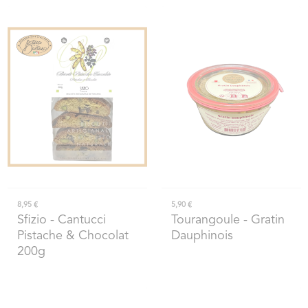
8,95 €
5,90 €
Sfizio
- Cantucci
Tourangoule
- Gratin
Pistache & Chocolat
Dauphinois
200g