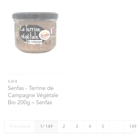
4,30 €
Senfas
- Terrine de
Campagne Végétale
Bio 200g – Senfas
Précédent
1
/ 149
2
3
4
5
…
149