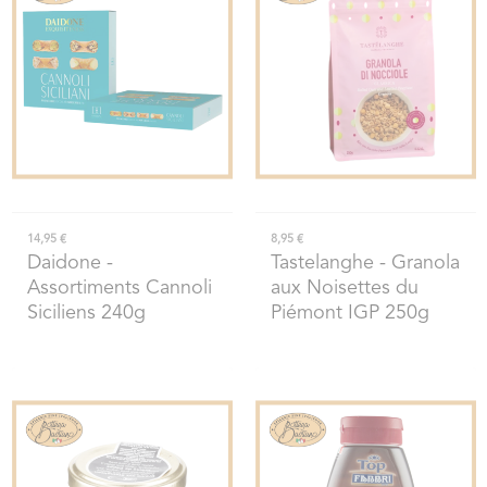
14,95 €
8,95 €
Daidone
-
Tastelanghe
- Granola
Assortiments Cannoli
aux Noisettes du
Siciliens 240g
Piémont IGP 250g