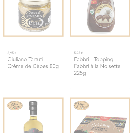
6,95 €
5,95 €
Giuliano Tartufi
-
Fabbri
- Topping
Crème de Cèpes 80g
Fabbri à la Noisette
225g