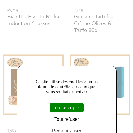
49,95 €
7,95 €
Bialetti
- Bialetti Moka
Giuliano Tartufi
-
Induction 6 tasses
Crème Olives &
Truffe 80g
Ce site utilise des cookies et vous
donne le contrôle sur ceux que
vous souhaitez activer
Tout accepter
Tout refuser
Personnaliser
7,95 €
7,95 €