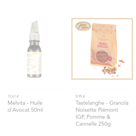
12,61 €
8,95 €
Melvita
- Huile
Tastelanghe
- Granola
d'Avocat 50ml
Noisette Piémont
IGP, Pomme &
Cannelle 250g