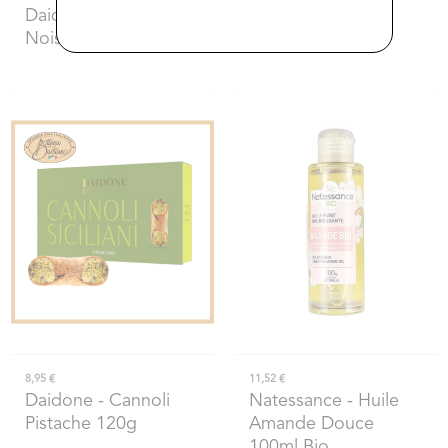
Daidone
- Cannoli
Daidone
- Cannoli
Noisettes 120g
Chocolat 120g
8,95 €
11,52 €
Daidone
- Cannoli
Natessance
- Huile
Pistache 120g
Amande Douce
100ml Bio