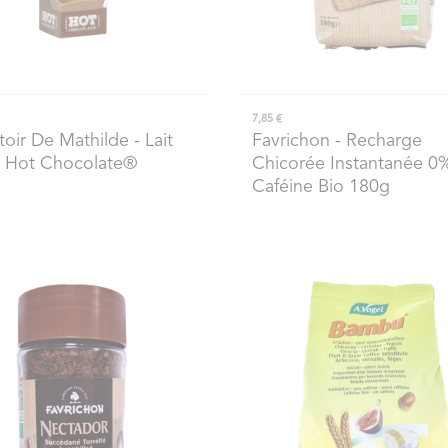
7,85 €
oir De Mathilde
- Lait
Favrichon
- Recharge
- Hot Chocolate®
Chicorée Instantanée 0
Caféine Bio 180g