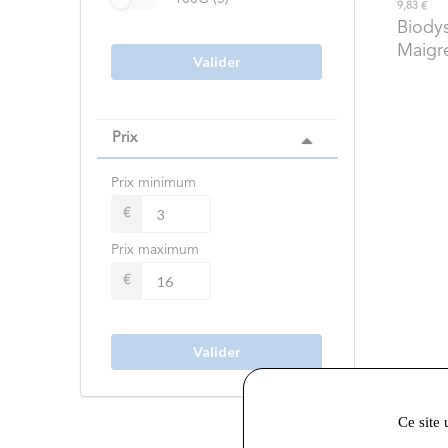
9,83 €
Biody
Maigr
Valider
Prix
Prix minimum
€
Prix maximum
€
Valider
Ce site 