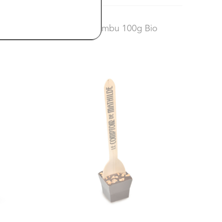
6,80 €
io
A.vogel
- Bambu 100g Bio