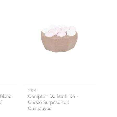
3,50 €
 Blanc
Comptoir De Mathilde
-
aï
Choco Surprise Lait
Guimauves