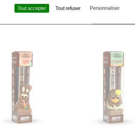
Tout accepter
Tout refuser
Personnaliser
11,12 €
 Yannoh Vanilla 150g Bio
A.vogel
- Bambu 200g B