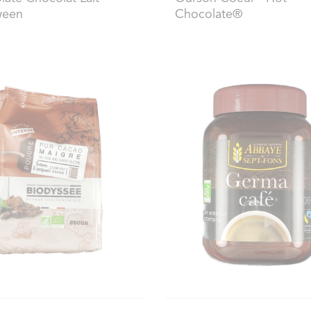
ween
Chocolate®