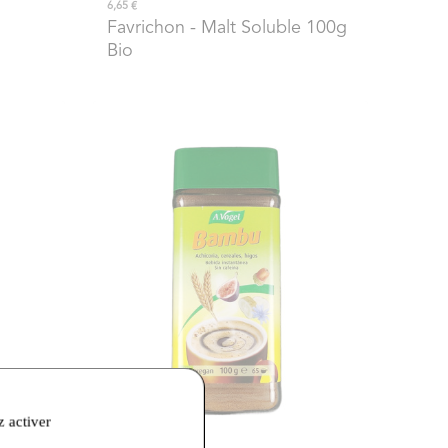
6,65 €
Favrichon
- Malt Soluble 100g
Bio
z activer