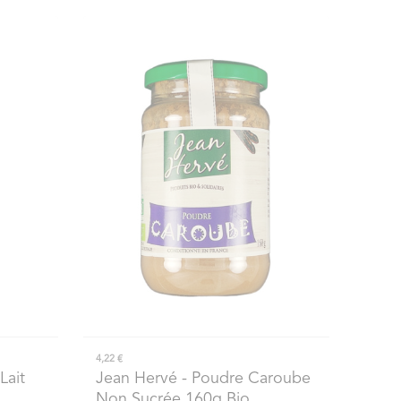
4,22 €
Lait
Jean Hervé
- Poudre Caroube
Non Sucrée 160g Bio