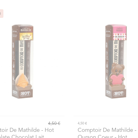
O
4,50 €
4,50 €
oir De Mathilde
- Hot
Comptoir De Mathilde
- 
ate Chocolat Lait
Ourson Coeur - Hot