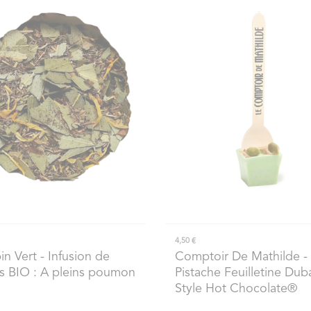
4,50 €
in Vert
- Infusion de
Comptoir De Mathilde
-
s BIO : A pleins poumon
Pistache Feuilletine Dub
Style Hot Chocolate®