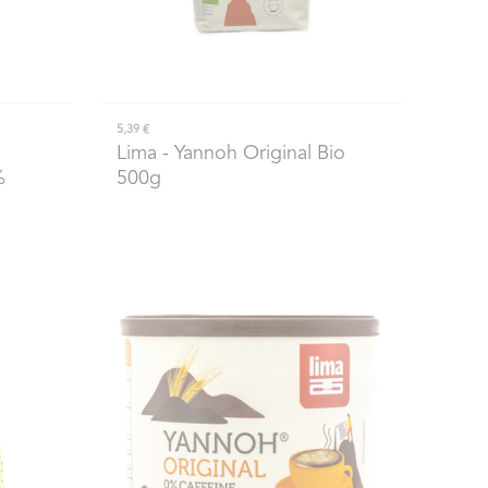
5,39 €
Lima
- Yannoh Original Bio
%
500g