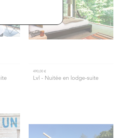
490,00 €
ite
Lvl
- Nuitée en lodge-suite