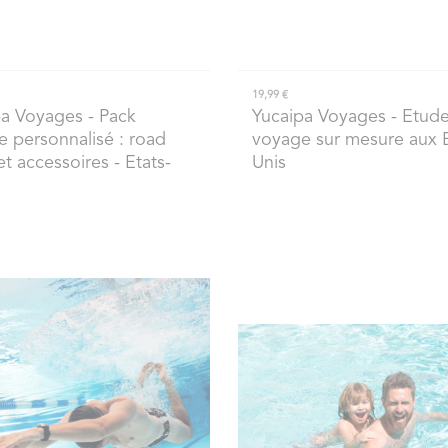
19,99 €
pa Voyages
- Pack
Yucaipa Voyages
- Etud
 personnalisé : road
voyage sur mesure aux E
t accessoires - Etats-
Unis