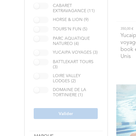
CABARET
EXTRAVAGANCE (11)
HORSE & LION (9)
TOURS’N FUN (5)
350,00 €
Yucai
PARC AQUATIQUE
voyage
NATUREO (4)
book e
YUCAIPA VOYAGES (3)
Unis
BATTLEKART TOURS
(3)
LOIRE VALLEY
LODGES (2)
DOMAINE DE LA
TORTINIERE (1)
Valider