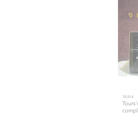
78,00 €
Tours'
compl