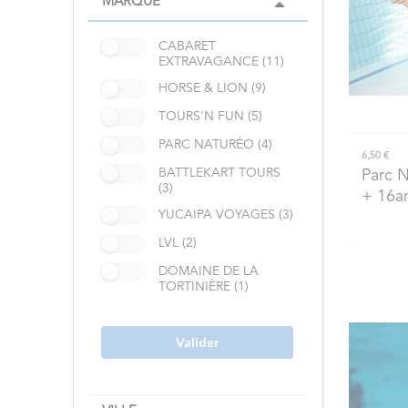
MARQUE
CABARET
EXTRAVAGANCE (11)
HORSE & LION (9)
TOURS'N FUN (5)
PARC NATURÉO (4)
6,50 €
BATTLEKART TOURS
Parc 
(3)
+ 16a
YUCAIPA VOYAGES (3)
LVL (2)
DOMAINE DE LA
TORTINIÈRE (1)
Valider