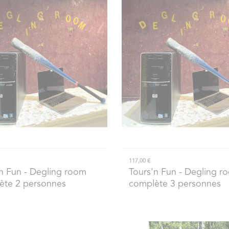
117,00 €
n Fun
- Degling room
Tours'n Fun
- Degling r
ète 2 personnes
complète 3 personnes