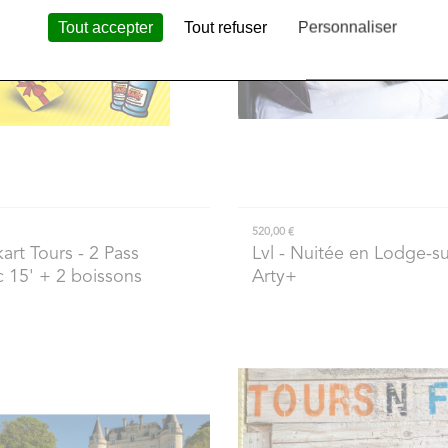
Tout accepter
Tout refuser
Personnaliser
520,00 €
kart Tours
- 2 Pass
Lvl
- Nuitée en Lodge-su
c 15' + 2 boissons
Arty+