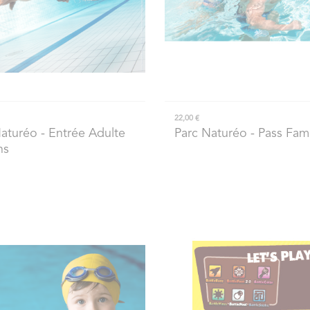
22,00 €
Naturéo
- Entrée Adulte
Parc Naturéo
- Pass Fami
ns