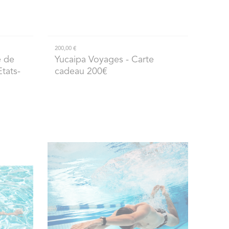
200,00 €
e de
Yucaipa Voyages
- Carte
tats-
cadeau 200€