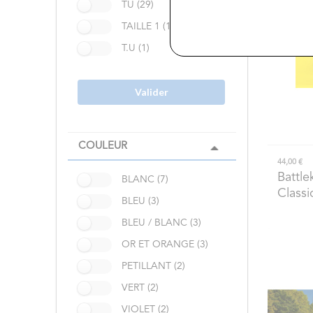
TU (29)
TAILLE 1 (1)
T.U (1)
Valider
COULEUR
44,00 €
Battle
BLANC (7)
Classi
BLEU (3)
BLEU / BLANC (3)
OR ET ORANGE (3)
PETILLANT (2)
VERT (2)
VIOLET (2)