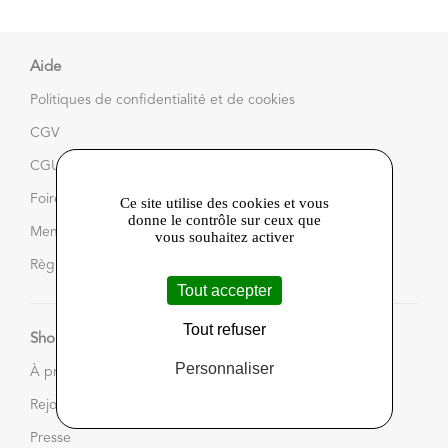
Aide
Politiques de confidentialité et de cookies
CGV
CGU
Foire aux questions
Ce site utilise des cookies et vous
donne le contrôle sur ceux que
Mentions légales et CGU
vous souhaitez activer
Règlement du jeu
Tout accepter
Tout refuser
Shop in Touraine
Personnaliser
À propos
Rejoignez-nous
Presse