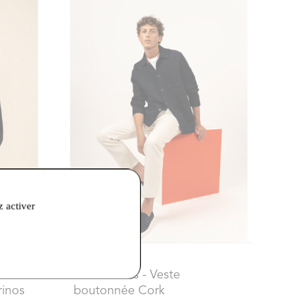
z activer
195,00 €
235,00 €
Saint James
- Veste
rinos
boutonnée Cork