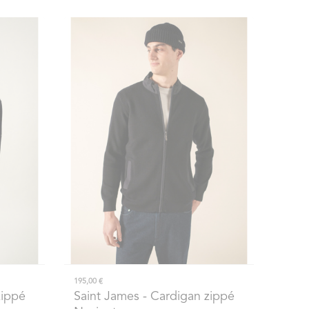
195,00 €
zippé
Saint James
- Cardigan zippé