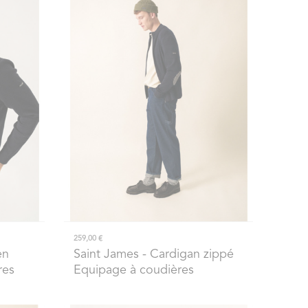
259,00 €
en
Saint James
- Cardigan zippé
res
Equipage à coudières