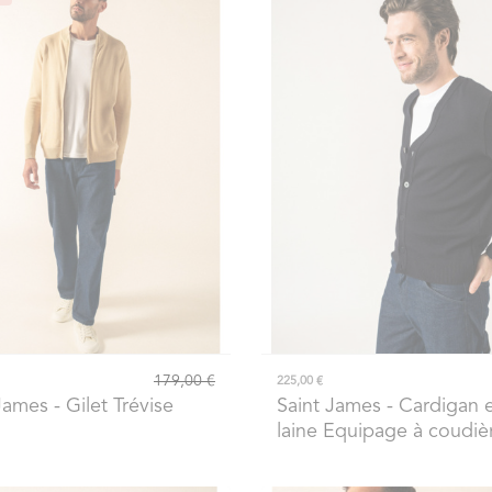
179,00 €
225,00 €
 James
- Gilet Trévise
Saint James
- Cardigan 
laine Equipage à coudiè