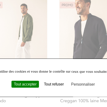
O
PROMO
utilise des cookies et vous donne le contrôle sur ceux que vous souhaite
Tout accepter
Tout refuser
Personnaliser
179,00 €
136,50 €
 James
- Cardigan zippé
Saint James
- Cardigan
ado
Creggan 100% laine Me