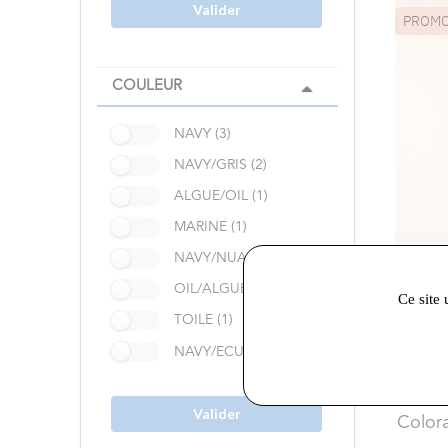
Valider
PROM
COULEUR
NAVY (3)
NAVY/GRIS (2)
ALGUE/OIL (1)
MARINE (1)
NAVY/NUANCE (1)
OIL/ALGUE (1)
Ce site 
TOILE (1)
NAVY/ECUME (1)
125,30 €
Saint
Valider
Color