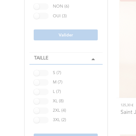
NON (6)
OUI (3)
Valider
TAILLE
S (7)
M (7)
L (7)
XL (8)
125,30 €
2XL (4)
Saint
3XL (2)