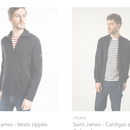
179,00 €
 James
- Veste zippée
Saint James
- Cardigan 