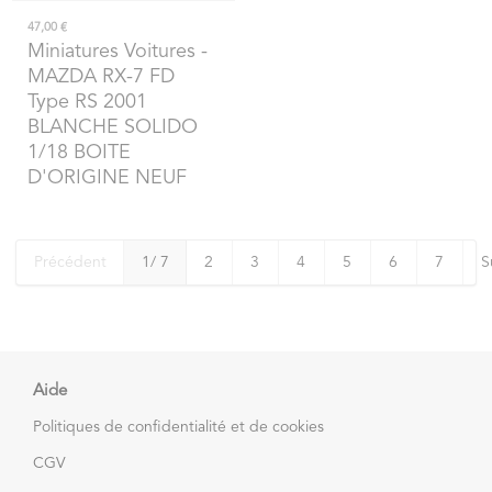
47,00 €
Miniatures Voitures
-
MAZDA RX-7 FD
Type RS 2001
BLANCHE SOLIDO
1/18 BOITE
D'ORIGINE NEUF
Précédent
1
/ 7
2
3
4
5
6
7
S
Aide
Politiques de confidentialité et de cookies
CGV