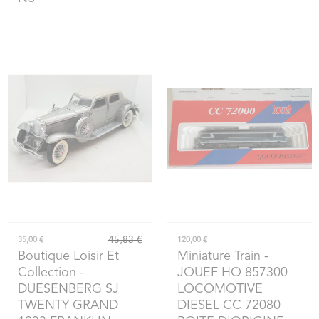
45,83 €
35,00 €
120,00 €
Boutique Loisir Et
Miniature Train
-
Collection
-
JOUEF HO 857300
DUESENBERG SJ
LOCOMOTIVE
TWENTY GRAND
DIESEL CC 72080