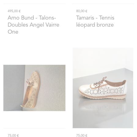
495,00 €
80,00 €
Arno Bund
- Talons-
Tamaris
- Tennis
Doubles Angel Vairre
léopard bronze
One
75,00 €
75,00 €