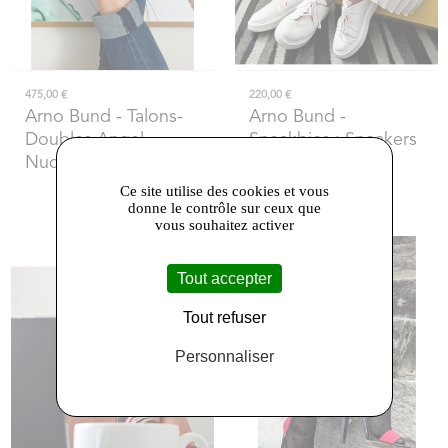
475,00 €
220,00 €
Arno Bund
- Talons-
Arno Bund
-
Doubles Angel
Sneakbies : Sneakers
Nude&Black One
eco-friendly &
asymétriques
Ce site utilise des cookies et vous
donne le contrôle sur ceux que
vous souhaitez activer
Tout accepter
Tout refuser
Personnaliser