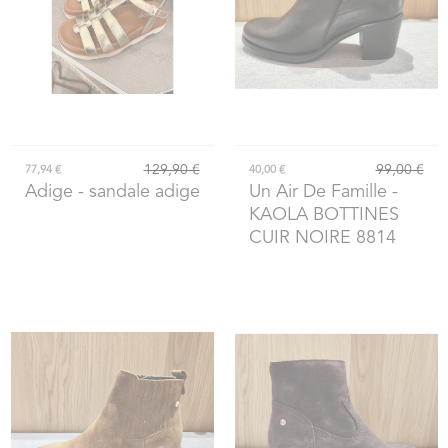
129,90 €
99,00 €
77,94 €
40,00 €
Adige
- sandale adige
Un Air De Famille
-
KAOLA BOTTINES
CUIR NOIRE 8814