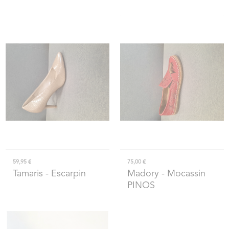
59,95 €
75,00 €
Tamaris
- Escarpin
Madory
- Mocassin
PINOS