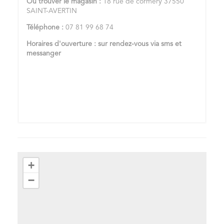
Où trouver le magasin :
18 rue de cormery 37550
SAINT-AVERTIN
Téléphone :
07 81 99 68 74
Horaires d'ouverture : sur rendez-vous via sms et
messanger
+
−