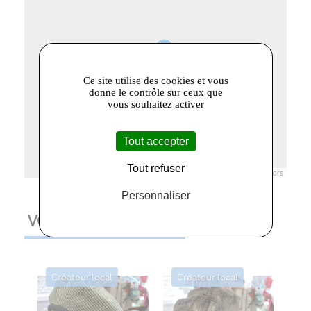
Ce site utilise des cookies et vous
donne le contrôle sur ceux que
vous souhaitez activer
Tout accepter
Tout refuser
Leaflet
|
© Openstreetmap France | ©
OpenStreetMap
contributors
Personnaliser
VOUS AIMEREZ AUSSI
Créateur local
Créateur local