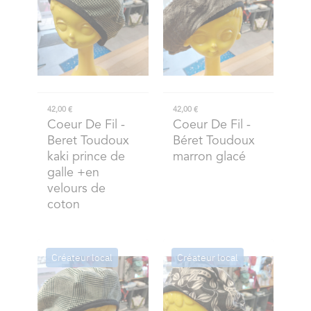
42,00 €
42,00 €
Coeur De Fil
-
Coeur De Fil
-
Beret Toudoux
Béret Toudoux
kaki prince de
marron glacé
galle +en
velours de
coton
Créateur local
Créateur local