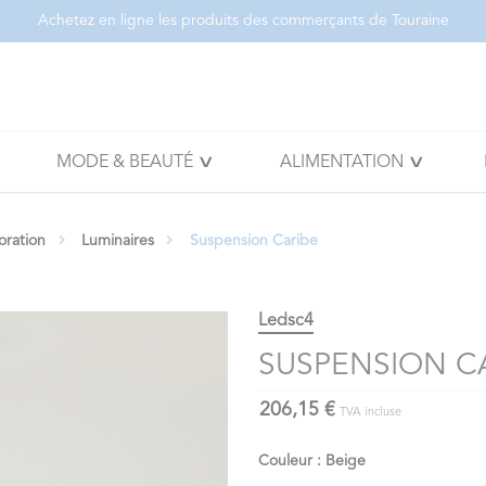
Achetez en ligne les produits des commerçants de Touraine
MODE & BEAUTÉ
ALIMENTATION
oration
Luminaires
Suspension Caribe
Ledsc4
SUSPENSION C
206,15 €
TVA incluse
Couleur : Beige