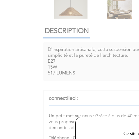
DESCRIPTION
D'inspiration artisanale, cette suspension a
simplicité et la pureté de l'architecture.
E27
15W
517 LUMENS
connectiled :
Un petit mot sur nous :
Grâce à plus de 40 ma
vous proposons une large gamme de produits
demandes et satisfaire tous vos besoins.
Ce site 
Téléphone :
0246655666