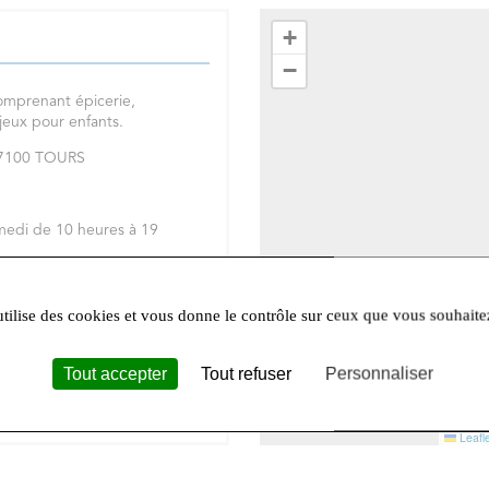
+
−
omprenant épicerie,
 jeux pour enfants.
 37100 TOURS
medi de 10 heures à 19
réseaux sociaux
Facebook
et
utilise des cookies et vous donne le contrôle sur ceux que vous souhaite
Tout accepter
Tout refuser
Personnaliser
Leafle