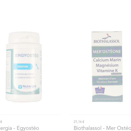
 €
21,16 €
ergia
- Egyostéo
Biothalassol
- Mer Osté