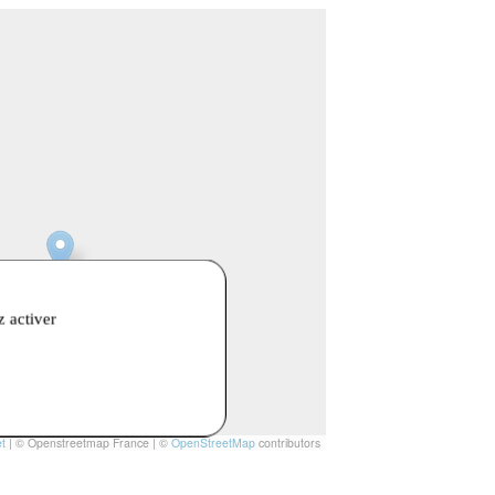
z activer
t
|
© Openstreetmap France | ©
OpenStreetMap
contributors