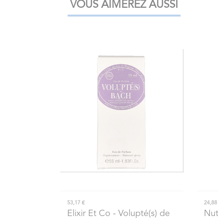
VOUS AIMEREZ AUSSI
53,17 €
24,88
Elixir Et Co
- Volupté(s) de
Nut