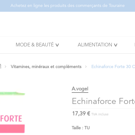
Achetez en ligne les produits des commerçants de Touraine
MODE & BEAUTÉ
ALIMENTATION
É
Vitamines, minéraux et compléments
Echinaforce Forte 30
A.vogel
Echinaforce For
17,39 €
TVA incluse
Taille : TU