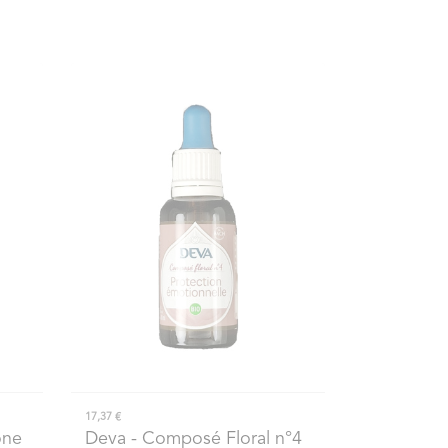
17,37 €
one
Deva
- Composé Floral n°4