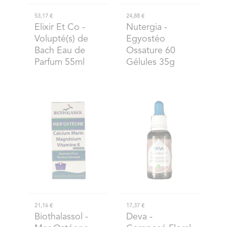
53,17 €
24,88 €
Elixir Et Co
-
Nutergia
-
Volupté(s) de
Egyostéo
Bach Eau de
Ossature 60
Parfum 55ml
Gélules 35g
21,16 €
17,37 €
Biothalassol
-
Deva
-