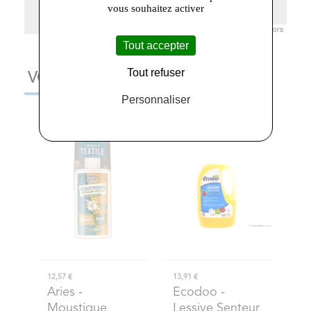
vous souhaitez activer
Leaflet
|
© Openstreetmap France | ©
OpenStreetMap
contributors
Tout accepter
Tout refuser
VOUS AIMEREZ AUSSI
Personnaliser
12,57 €
13,91 €
Aries
-
Ecodoo
-
Moustique
Lessive Senteur