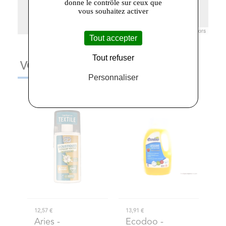
donne le contrôle sur ceux que
vous souhaitez activer
Leaflet
|
© Openstreetmap France | ©
OpenStreetMap
contributors
Tout accepter
Tout refuser
VOUS AIMEREZ AUSSI
Personnaliser
12,57 €
13,91 €
Aries
-
Ecodoo
-