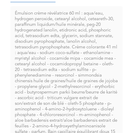
Émulsion crème révélatrice 60 ml : aqua/eau,
hydrogen peroxide, cetearyl alcohol, ceteareth-30,
paraffinum liquidum/huile minérale, peg-20
hydrogenated lanolin, etidronic acid, phosphoric
acid, tetrasodium edta, glycerin, sodium stannate,
disodium pyrophosphate, lanolin alcohol,
tetrasodium pyrophosphate. Crème colorante 41 ml
: aqua/eau - sodium coco-sulfate - ethanolamine -
myristyl alcohol - cocamide mipa - cocamide mea -
cetearyl alcohol - cocamidopropyl betaine - oleth-
20 - tetrasodium edta - sodium sulfite - p-
phenylenediamine - resorcinol - simmondsia
chinensis huile de graines/huile de graines de jojoba
- propylene glycol - 2-methylresorcinol - erythorbic
acid - butyrospermum parkii beurre/beurre de karité
- ascorbic acid - triticum vulgare extrait de
son/extrait de son de blé - oleth-5 phosphate - p-
aminophenol - 4-amino-2-hydroxytoluene - dioleyl
phosphate - 4-chlororesorcinol - m-aminophenol -
aloe barbadensis extrait/aloe barbadensis extrait de
feuilles - 2-amino-4-hydroxyethylaminoanisole
sulfate - parfum. Bain capillaire équilibrant doux 15