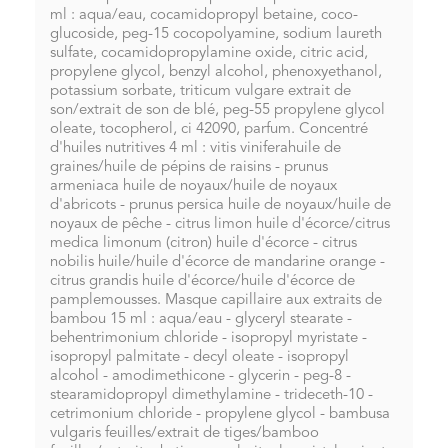
ml : aqua/eau, cocamidopropyl betaine, coco-
glucoside, peg-15 cocopolyamine, sodium laureth
sulfate, cocamidopropylamine oxide, citric acid,
propylene glycol, benzyl alcohol, phenoxyethanol,
potassium sorbate, triticum vulgare extrait de
son/extrait de son de blé, peg-55 propylene glycol
oleate, tocopherol, ci 42090, parfum. Concentré
d'huiles nutritives 4 ml : vitis viniferahuile de
graines/huile de pépins de raisins - prunus
armeniaca huile de noyaux/huile de noyaux
d'abricots - prunus persica huile de noyaux/huile de
noyaux de pêche - citrus limon huile d'écorce/citrus
medica limonum (citron) huile d'écorce - citrus
nobilis huile/huile d'écorce de mandarine orange -
citrus grandis huile d'écorce/huile d'écorce de
pamplemousses. Masque capillaire aux extraits de
bambou 15 ml : aqua/eau - glyceryl stearate -
behentrimonium chloride - isopropyl myristate -
isopropyl palmitate - decyl oleate - isopropyl
alcohol - amodimethicone - glycerin - peg-8 -
stearamidopropyl dimethylamine - trideceth-10 -
cetrimonium chloride - propylene glycol - bambusa
vulgaris feuilles/extrait de tiges/bamboo