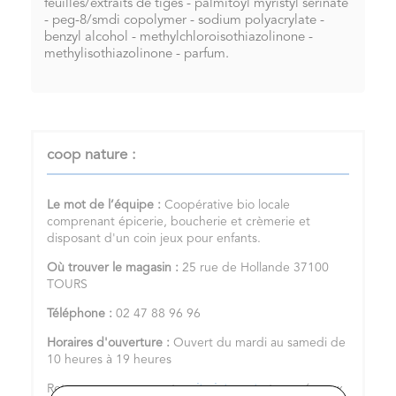
feuilles/extraits de tiges - palmitoyl myristyl serinate
- peg-8/smdi copolymer - sodium polyacrylate -
benzyl alcohol - methylchloroisothiazolinone -
methylisothiazolinone - parfum.
coop nature :
Le mot de l’équipe :
Coopérative bio locale
comprenant épicerie, boucherie et crèmerie et
disposant d'un coin jeux pour enfants.
Où trouver le magasin :
25 rue de Hollande 37100
TOURS
Téléphone :
02 47 88 96 96
Horaires d'ouverture :
Ouvert du mardi au samedi de
10 heures à 19 heures
Retrouvez-nous sur notre
site internet
et nos réseaux