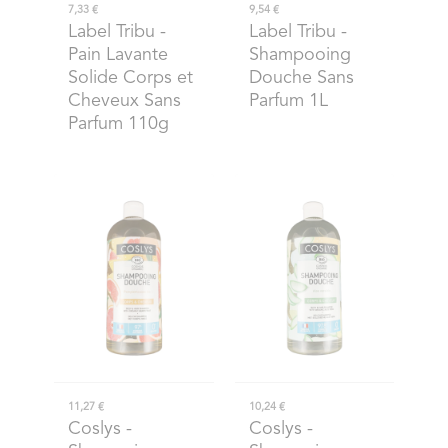
7,33 €
9,54 €
Label Tribu
-
Label Tribu
-
Pain Lavante
Shampooing
Solide Corps et
Douche Sans
Cheveux Sans
Parfum 1L
Parfum 110g
11,27 €
10,24 €
Coslys
-
Coslys
-