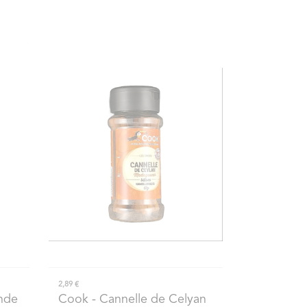
2,89 €
nde
Cook
- Cannelle de Celyan