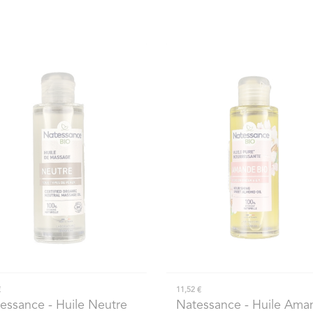
€
11,52 €
essance
- Huile Neutre
Natessance
- Huile Ama