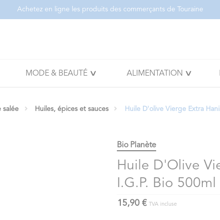
Achetez en ligne les produits des commerçants de Touraine
MODE & BEAUTÉ
ALIMENTATION
e salée
Huiles, épices et sauces
Huile D'olive Vierge Extra Han
Bio Planète
Huile D'Olive Vi
I.G.P. Bio 500ml
15,90 €
TVA incluse