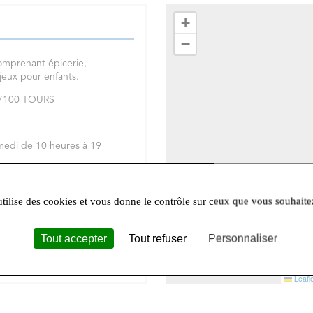
+
−
omprenant épicerie,
 jeux pour enfants.
 37100 TOURS
medi de 10 heures à 19
réseaux sociaux
Facebook
et
utilise des cookies et vous donne le contrôle sur ceux que vous souhaite
Tout accepter
Tout refuser
Personnaliser
Leafle