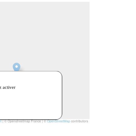
z activer
t
|
© Openstreetmap France | ©
OpenStreetMap
contributors