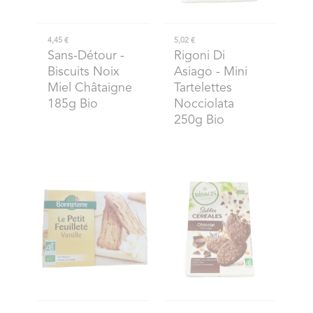
4,45 €
5,02 €
Sans-Détour
-
Rigoni Di
Biscuits Noix
Asiago
- Mini
Miel Châtaigne
Tartelettes
185g Bio
Nocciolata
250g Bio