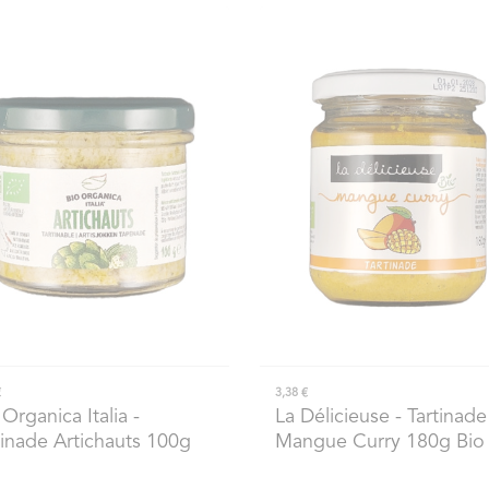
€
3,38 €
 Organica Italia
-
La Délicieuse
- Tartinade
tinade Artichauts 100g
Mangue Curry 180g Bio