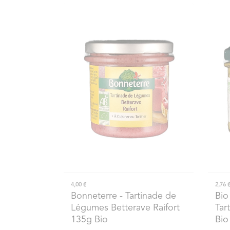
4,00 €
2,76 
Bonneterre
- Tartinade de
Bio
Légumes Betterave Raifort
Tar
135g Bio
Bio