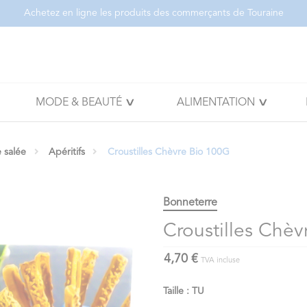
Achetez en ligne les produits des commerçants de Touraine
MODE & BEAUTÉ
ALIMENTATION
e salée
Apéritifs
Croustilles Chèvre Bio 100G
Bonneterre
Croustilles Chèv
4,70 €
TVA incluse
Taille : TU