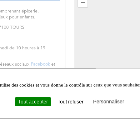
−
omprenant épicerie,
 jeux pour enfants.
 37100 TOURS
medi de 10 heures à 19
réseaux sociaux
Facebook
et
utilise des cookies et vous donne le contrôle sur ceux que vous souhaite
Tout accepter
Tout refuser
Personnaliser
Leafle