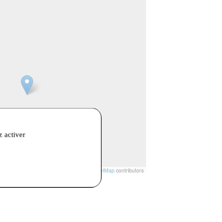
z activer
t
|
© Openstreetmap France | ©
OpenStreetMap
contributors