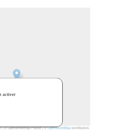
z activer
t
|
© Openstreetmap France | ©
OpenStreetMap
contributors