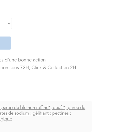
ics d'une bonne action
tion sous 72H, Click & Collect en 2H
, sirop de blé non raffiné*, oeufs*, purée de
es de sodium ; gélifiant : pectines ;
logique