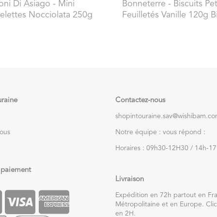
oni Di Asiago
- Mini
Bonneterre
- Biscuits Pet
telettes Nocciolata 250g
Feuilletés Vanille 120g B
uraine
Contactez-nous
shopintouraine.sav@wishibam.c
nous
Notre équipe : vous répond :
Horaires : 09h30-12H30 / 14h-1
 paiement
Livraison
Expédition en 72h partout en Fr
Métropolitaine et en Europe. Clic
en 2H.