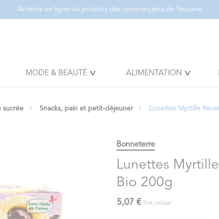
Achetez en ligne les produits des commerçants de Touraine
MODE & BEAUTÉ
ALIMENTATION
e sucrée
Snacks, pain et petit-déjeuner
Lunettes Myrtille Rece
Bonneterre
Lunettes Myrtill
Bio 200g
5,07 €
TVA incluse