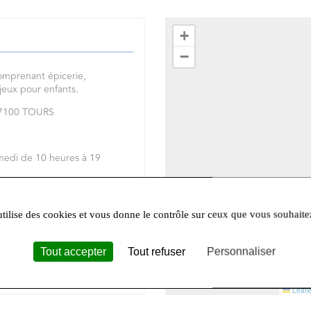
+
−
omprenant épicerie,
 jeux pour enfants.
 37100 TOURS
medi de 10 heures à 19
réseaux sociaux
Facebook
et
utilise des cookies et vous donne le contrôle sur ceux que vous souhaite
Tout accepter
Tout refuser
Personnaliser
Leafle