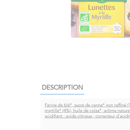
DESCRIPTION
Farine de blé*, sucre de canne* non raffiné (
myrtille* (4%), huile de colza*, arôme nature
acidifiant : acide citrique ; correcteur d'aci