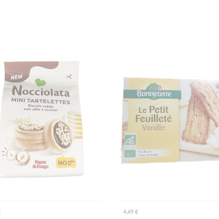
€
4,69 €