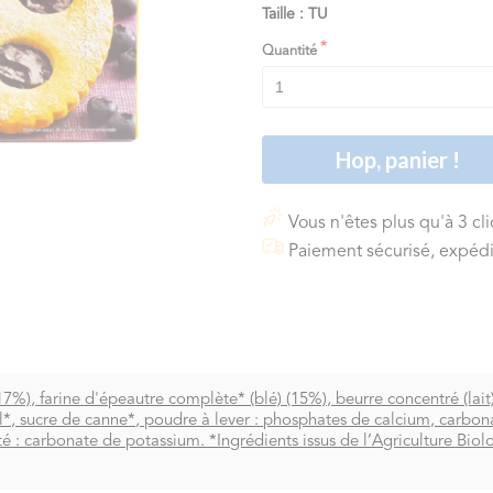
Taille : TU
Quantité
Hop, panier !
Vous n'êtes plus qu'à 3 cl
Paiement sécurisé, expédi
17%), farine d'épeautre complète* (blé) (15%), beurre concentré (lait)
l*, sucre de canne*, poudre à lever : phosphates de calcium, carbonat
dité : carbonate de potassium. *Ingrédients issus de l’Agriculture Bio