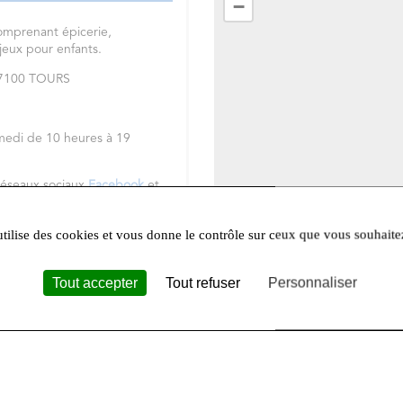
−
omprenant épicerie,
 jeux pour enfants.
 37100 TOURS
medi de 10 heures à 19
réseaux sociaux
Facebook
et
utilise des cookies et vous donne le contrôle sur ceux que vous souhaite
Tout accepter
Tout refuser
Personnaliser
Leafle