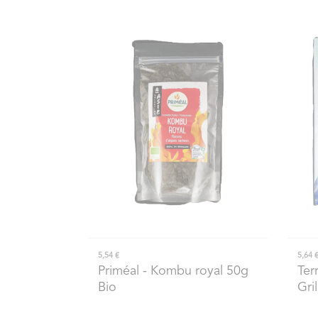
5,54 €
5,64 
Priméal
- Kombu royal 50g
Ter
Bio
Gri