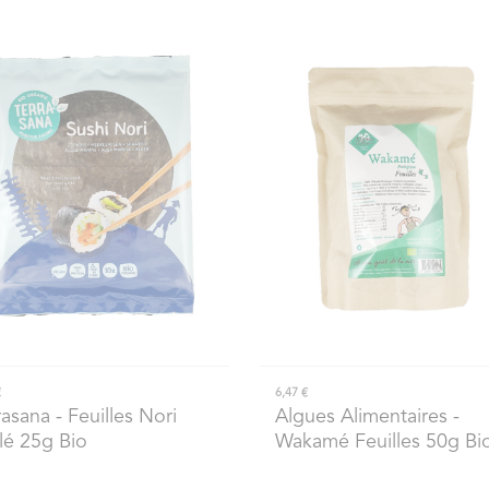
€
6,47 €
rasana
- Feuilles Nori
Algues Alimentaires
-
llé 25g Bio
Wakamé Feuilles 50g Bi