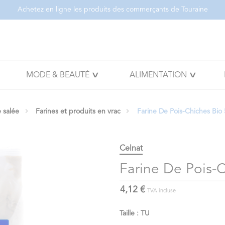
Achetez en ligne les produits des commerçants de Touraine
MODE & BEAUTÉ
ALIMENTATION
e salée
Farines et produits en vrac
Farine De Pois-Chiches Bio
Celnat
Farine De Pois-
4,12 €
TVA incluse
Taille : TU