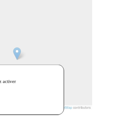
z activer
t
|
© Openstreetmap France | ©
OpenStreetMap
contributors