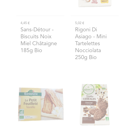
4,45 €
5,02 €
Sans-Détour
-
Rigoni Di
Biscuits Noix
Asiago
- Mini
Miel Châtaigne
Tartelettes
185g Bio
Nocciolata
250g Bio