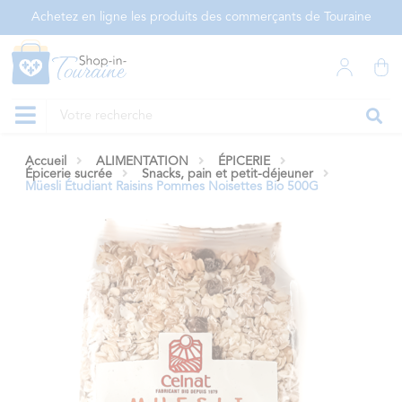
Panneau de gestion des cookies
Achetez en ligne les produits des commerçants de Touraine
Accueil
ALIMENTATION
ÉPICERIE
Épicerie sucrée
Snacks, pain et petit-déjeuner
Müesli Étudiant Raisins Pommes Noisettes Bio 500G