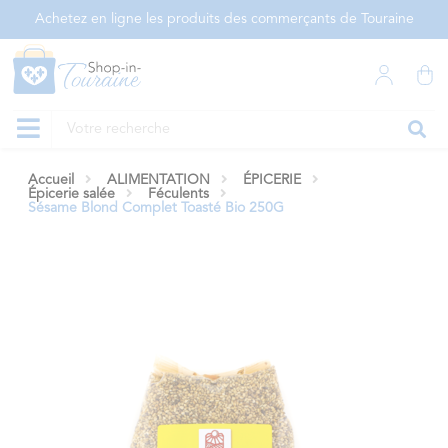
Panneau de gestion des cookies
Achetez en ligne les produits des commerçants de Touraine
Accueil
ALIMENTATION
ÉPICERIE
Épicerie salée
Féculents
Sésame Blond Complet Toasté Bio 250G