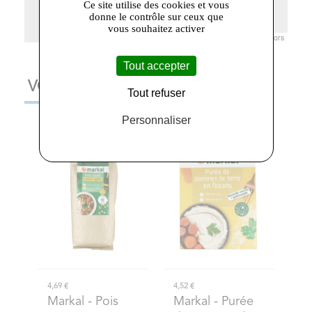
Ce site utilise des cookies et vous
donne le contrôle sur ceux que
vous souhaitez activer
Leaflet
|
© Openstreetmap France | ©
OpenStreetMap
contributors
Tout accepter
VOUS AIMEREZ AUSSI
Tout refuser
Personnaliser
4,69 €
4,52 €
Markal
- Pois
Markal
- Purée