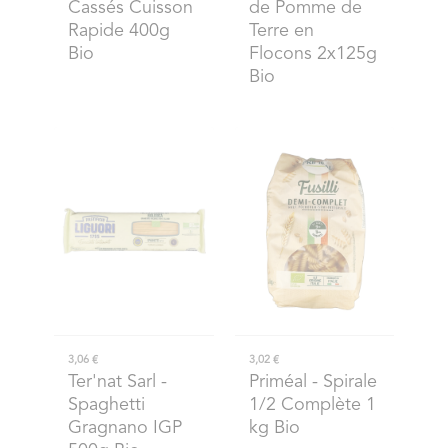
Cassés Cuisson
de Pomme de
Rapide 400g
Terre en
Bio
Flocons 2x125g
Bio
3,06 €
3,02 €
Ter'nat Sarl
-
Priméal
- Spirale
Spaghetti
1/2 Complète 1
Gragnano IGP
kg Bio