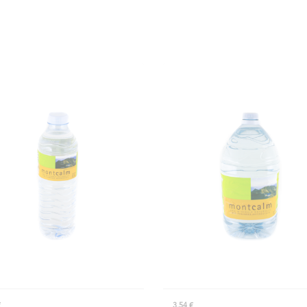
€
3,54 €