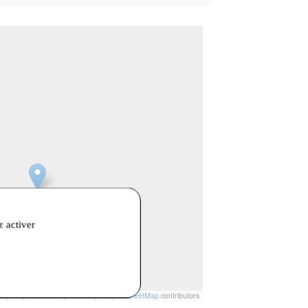
z activer
t
|
© Openstreetmap France | ©
OpenStreetMap
contributors