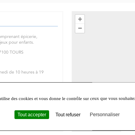
+
−
omprenant épicerie,
 jeux pour enfants.
 37100 TOURS
medi de 10 heures à 19
réseaux sociaux
Facebook
et
utilise des cookies et vous donne le contrôle sur ceux que vous souhaite
Tout accepter
Tout refuser
Personnaliser
Leafle