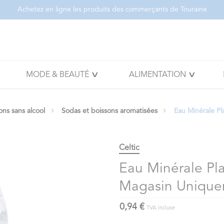
Achetez en ligne les produits des commerçants de Touraine
MODE & BEAUTÉ
ALIMENTATION
ons sans alcool
Sodas et boissons aromatisées
Eau Minérale Pl
Celtic
Eau Minérale Pla
Magasin Unique
0,94 €
TVA incluse