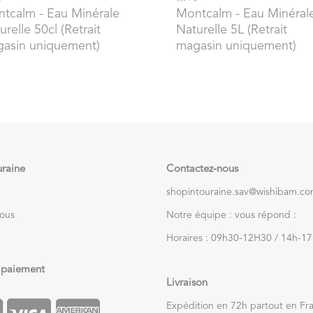
ntcalm
- Eau Minérale
Montcalm
- Eau Minéral
urelle 50cl (Retrait
Naturelle 5L (Retrait
asin uniquement)
magasin uniquement)
uraine
Contactez-nous
shopintouraine.sav@wishibam.c
nous
Notre équipe : vous répond :
Horaires : 09h30-12H30 / 14h-1
 paiement
Livraison
Expédition en 72h partout en Fr