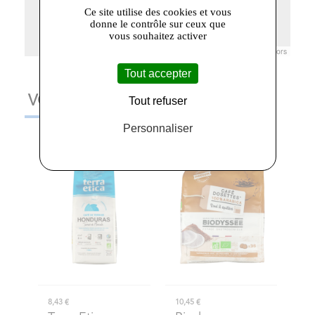
Ce site utilise des cookies et vous
donne le contrôle sur ceux que
vous souhaitez activer
Leaflet
|
© Openstreetmap France | ©
OpenStreetMap
contributors
Tout accepter
VOUS AIMEREZ AUSSI
Tout refuser
Personnaliser
8,43 €
10,45 €