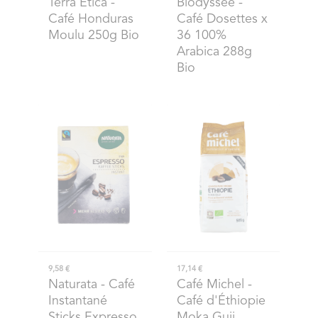
Terra Etica
-
Biodyssee
-
Café Honduras
Café Dosettes x
Moulu 250g Bio
36 100%
Arabica 288g
Bio
9,58 €
17,14 €
Naturata
- Café
Café Michel
-
Instantané
Café d'Éthiopie
Sticks Expresso
Moka Guji