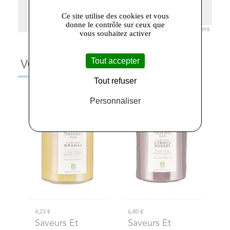
Ce site utilise des cookies et vous
donne le contrôle sur ceux que
Leaflet
|
© Openstreetmap France | ©
OpenStreetMap
contributors
vous souhaitez activer
Tout accepter
VOUS AIMEREZ AUSSI
Tout refuser
Personnaliser
4,23 €
6,80 €
Saveurs Et
Saveurs Et