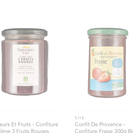
€
5,11 €
eurs Et Fruits
- Confiture
Confit De Provence
-
lime 3 Fruits Rouges
Confiture Fraise 300g B