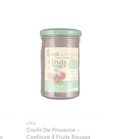
4,96 €
Confit De Provence
-
io
Confiture 4 Fruits Rouges