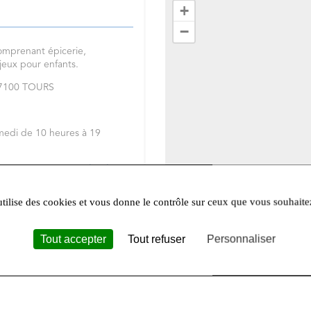
+
−
omprenant épicerie,
 jeux pour enfants.
 37100 TOURS
medi de 10 heures à 19
réseaux sociaux
Facebook
et
utilise des cookies et vous donne le contrôle sur ceux que vous souhaite
Tout accepter
Tout refuser
Personnaliser
Leafle