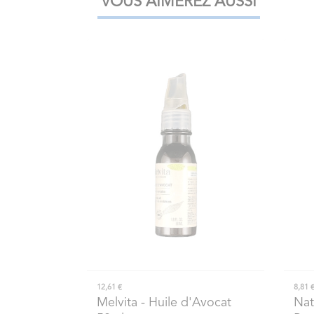
VOUS AIMEREZ AUSSI
12,61 €
8,81 
Melvita
- Huile d'Avocat
Nat