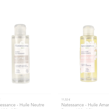
€
11,52 €
essance
- Huile Neutre
Natessance
- Huile Ama