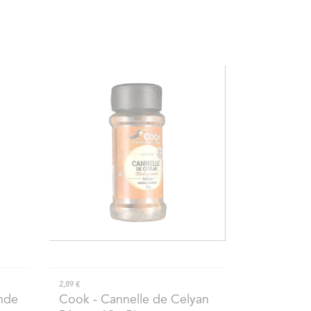
2,89 €
nde
Cook
- Cannelle de Celyan