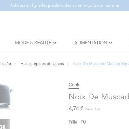
Achetez en ligne les produits des commerçants de Touraine
MODE & BEAUTÉ
ALIMENTATION
e salée
Huiles, épices et sauces
Noix De Muscade Moulue Bio
Cook
Noix De Muscad
4,74 €
TVA incluse
Taille : TU