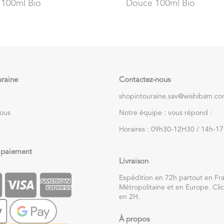
 100ml Bio
Douce 100ml Bio
uraine
Contactez-nous
shopintouraine.sav@wishibam.c
nous
Notre équipe : vous répond :
Horaires : 09h30-12H30 / 14h-1
 paiement
Livraison
Expédition en 72h partout en Fr
Métropolitaine et en Europe. Clic
en 2H.
À propos