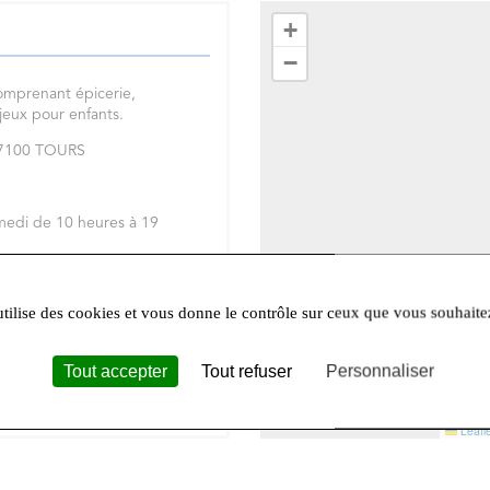
+
−
omprenant épicerie,
 jeux pour enfants.
 37100 TOURS
medi de 10 heures à 19
réseaux sociaux
Facebook
et
utilise des cookies et vous donne le contrôle sur ceux que vous souhaite
Tout accepter
Tout refuser
Personnaliser
Leafle