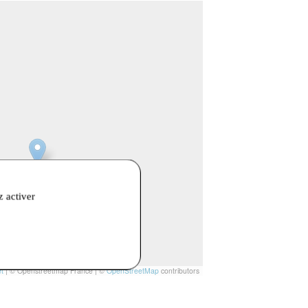
z activer
t
|
© Openstreetmap France | ©
OpenStreetMap
contributors