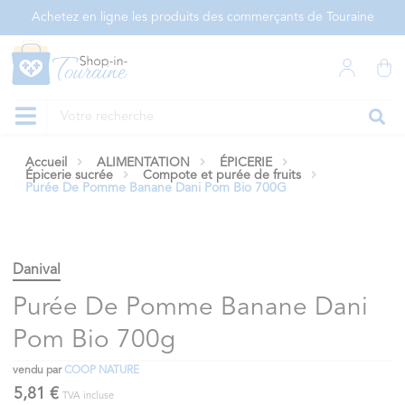
Panneau de gestion des cookies
Achetez en ligne les produits des commerçants de Touraine
Accueil
ALIMENTATION
ÉPICERIE
Épicerie sucrée
Compote et purée de fruits
Purée De Pomme Banane Dani Pom Bio 700G
Danival
Purée De Pomme Banane Dani
Pom Bio 700g
vendu par
COOP NATURE
5,81 €
TVA incluse