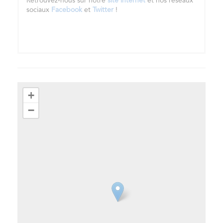
Retrouvez-nous sur notre
site internet
et nos réseaux
sociaux
Facebook
et
Twitter
!
+
−