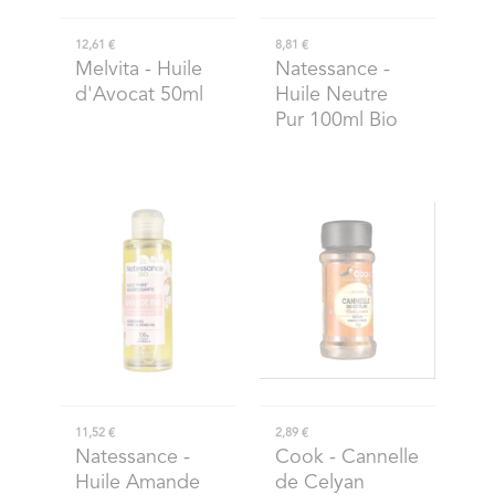
12,61 €
8,81 €
Melvita
- Huile
Natessance
-
d'Avocat 50ml
Huile Neutre
Pur 100ml Bio
11,52 €
2,89 €
Natessance
-
Cook
- Cannelle
Huile Amande
de Celyan