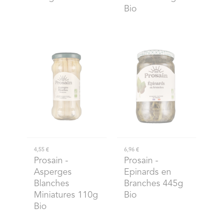
Bio
4,55 €
6,96 €
Prosain
-
Prosain
-
Asperges
Epinards en
Blanches
Branches 445g
Miniatures 110g
Bio
Bio