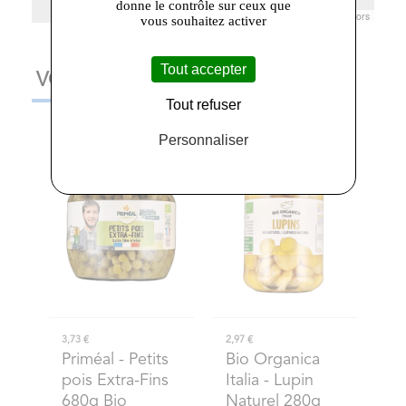
donne le contrôle sur ceux que
Leaflet
|
© Openstreetmap France | ©
OpenStreetMap
contributors
vous souhaitez activer
Tout accepter
VOUS AIMEREZ AUSSI
Tout refuser
Personnaliser
3,73 €
2,97 €
Priméal
- Petits
Bio Organica
pois Extra-Fins
Italia
- Lupin
680g Bio
Naturel 280g