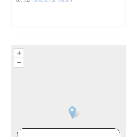
sociaux
Facebook
et
Twitter
!
+
−