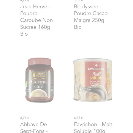
4,22 €
9,83 €
Jean Hervé
-
Biodyssee
-
Poudre
Poudre Cacao
Caroube Non
Maigre 250g
Sucrée 160g
Bio
Bio
8,74 €
6,65 €
Abbaye De
Favrichon
- Malt
Sept-Fons
-
Soluble 100g