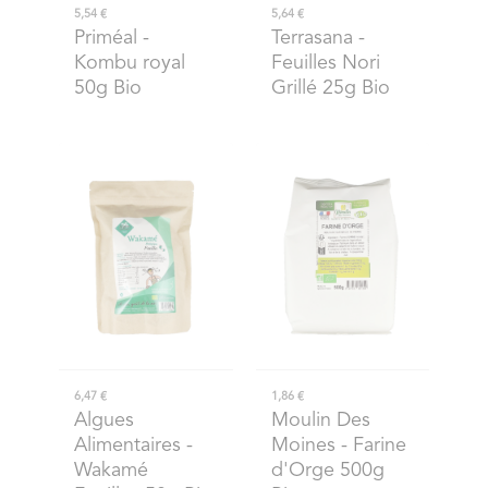
5,54 €
5,64 €
Priméal
-
Terrasana
-
Kombu royal
Feuilles Nori
50g Bio
Grillé 25g Bio
6,47 €
1,86 €
Algues
Moulin Des
Alimentaires
-
Moines
- Farine
Wakamé
d'Orge 500g