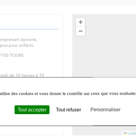
+
−
omprenant épicerie,
 jeux pour enfants.
 37100 TOURS
medi de 10 heures à 19
réseaux sociaux
Facebook
et
utilise des cookies et vous donne le contrôle sur ceux que vous souhaite
Tout accepter
Tout refuser
Personnaliser
Leafle