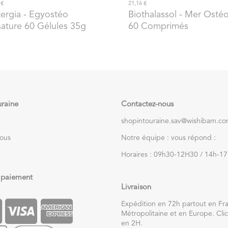
 €
21,16 €
ergia
- Egyostéo
Biothalassol
- Mer Osté
ature 60 Gélules 35g
60 Comprimés
uraine
Contactez-nous
shopintouraine.sav@wishibam.c
nous
Notre équipe : vous répond :
Horaires : 09h30-12H30 / 14h-1
 paiement
Livraison
Expédition en 72h partout en Fr
Métropolitaine et en Europe. Clic
en 2H.