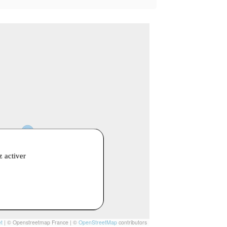
z activer
t
|
© Openstreetmap France | ©
OpenStreetMap
contributors