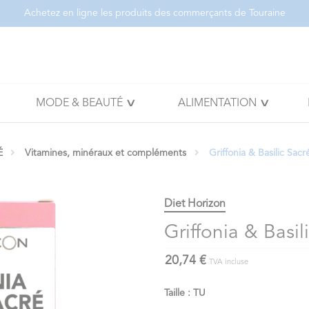
Achetez en ligne les produits des commerçants de Touraine
MODE & BEAUTÉ
ALIMENTATION
É
Vitamines, minéraux et compléments
Griffonia & Basilic Sa
Diet Horizon
Griffonia & Basi
20,74 €
TVA incluse
Taille : TU