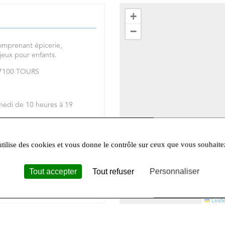
+
−
omprenant épicerie,
 jeux pour enfants.
 37100 TOURS
medi de 10 heures à 19
réseaux sociaux
Facebook
et
utilise des cookies et vous donne le contrôle sur ceux que vous souhaite
Tout accepter
Tout refuser
Personnaliser
Leafle