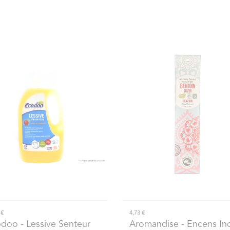
 €
4,73 €
odoo
- Lessive Senteur
Aromandise
- Encens In