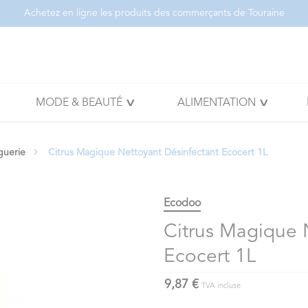
Achetez en ligne les produits des commerçants de Touraine
MODE & BEAUTÉ
ALIMENTATION
guerie
Citrus Magique Nettoyant Désinfectant Ecocert 1L
Ecodoo
Citrus Magique 
Ecocert 1L
9,87 €
TVA incluse