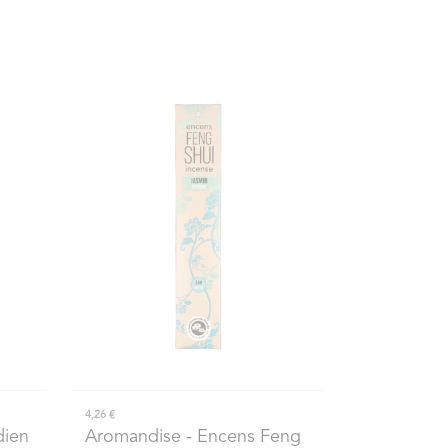
4,26 €
dien
Aromandise
- Encens Feng