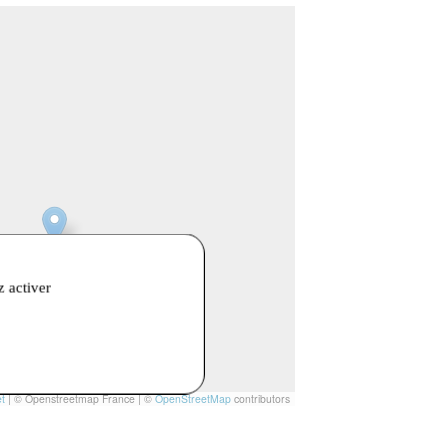
z activer
t
|
© Openstreetmap France | ©
OpenStreetMap
contributors