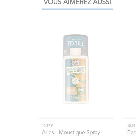
VOUS AIMEREZ AUSSI
12,57 €
13,91
Aries
- Moustique Spray
Ec