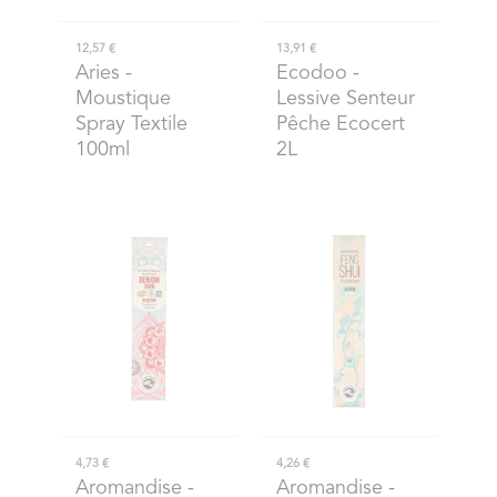
12,57 €
13,91 €
Aries
-
Ecodoo
-
Moustique
Lessive Senteur
Spray Textile
Pêche Ecocert
100ml
2L
4,73 €
4,26 €
Aromandise
-
Aromandise
-