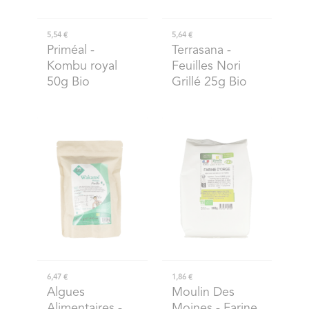
5,54 €
5,64 €
Priméal
-
Terrasana
-
Kombu royal
Feuilles Nori
50g Bio
Grillé 25g Bio
6,47 €
1,86 €
Algues
Moulin Des
Alimentaires
-
Moines
- Farine