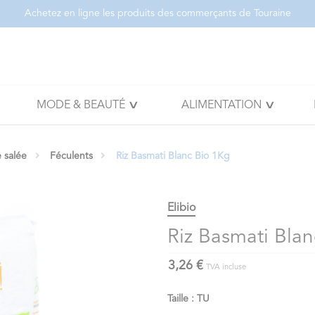
Achetez en ligne les produits des commerçants de Touraine
MODE & BEAUTÉ
ALIMENTATION
e salée
Féculents
Riz Basmati Blanc Bio 1Kg
Elibio
Riz Basmati Blan
3,26 €
TVA incluse
Taille : TU