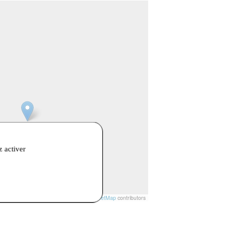
z activer
t
|
© Openstreetmap France | ©
OpenStreetMap
contributors