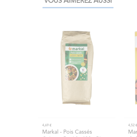
VOUS AIMEREZ AUSSI
4,69 €
4,52 
Markal
- Pois Cassés
Mar