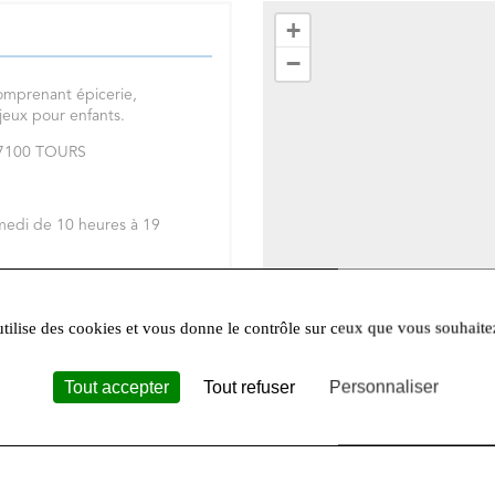
+
−
omprenant épicerie,
 jeux pour enfants.
 37100 TOURS
medi de 10 heures à 19
réseaux sociaux
Facebook
et
utilise des cookies et vous donne le contrôle sur ceux que vous souhaite
Tout accepter
Tout refuser
Personnaliser
Leafle