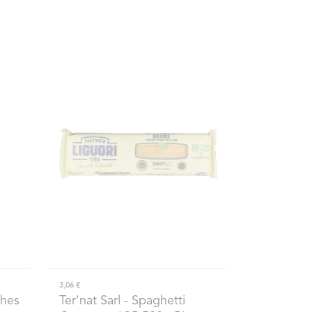
3,06 €
ches
Ter'nat Sarl
- Spaghetti