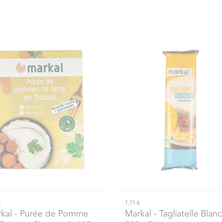
€
1,71 €
kal
- Purée de Pomme
Markal
- Tagliatelle Blan