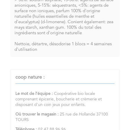
> 30%: sodium sulphate, 15-30%: agents de surface
anioniques, 5-15%: séquestrants, <5%: agents de
surface non ioniques, parfum 100% d'origine
naturelle (huiles essentielles de menthe et
d'eucalyptus) (d-limonene). Conient également: zea
mays starch, xanthan gum. 100% du total des
ingrédients sont d'origine naturelle
Nettoie, détartre, désodorise 1 blocs = 4 semaines
d'utilisation
coop nature :
Le mot de l’équipe :
Coopérative bio locale
comprenant épicerie, boucherie et crèmerie et
disposant d'un coin jeux pour enfants.
Où trouver le magasin :
25 rue de Hollande 37100
TOURS
Téléphone :
02 47 88 96 96