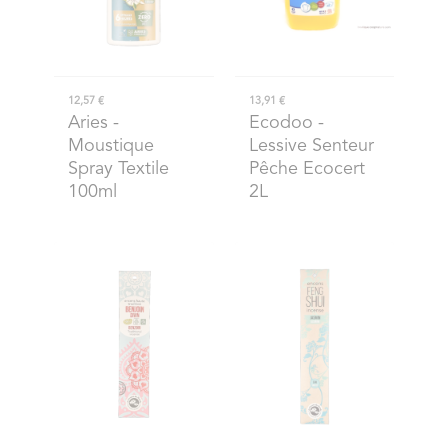
12,57 €
13,91 €
Aries
-
Ecodoo
-
Moustique
Lessive Senteur
Spray Textile
Pêche Ecocert
100ml
2L