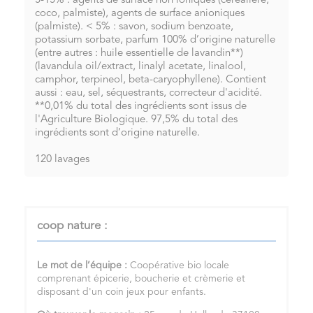
5-15% : agents de surface non ioniques (céréalière,
coco, palmiste), agents de surface anioniques
(palmiste). < 5% : savon, sodium benzoate,
potassium sorbate, parfum 100% d’origine naturelle
(entre autres : huile essentielle de lavandin**)
(lavandula oil/extract, linalyl acetate, linalool,
camphor, terpineol, beta-caryophyllene). Contient
aussi : eau, sel, séquestrants, correcteur d'acidité.
**0,01% du total des ingrédients sont issus de
l'Agriculture Biologique. 97,5% du total des
ingrédients sont d’origine naturelle.
120 lavages
coop nature :
Le mot de l’équipe :
Coopérative bio locale
comprenant épicerie, boucherie et crèmerie et
disposant d'un coin jeux pour enfants.