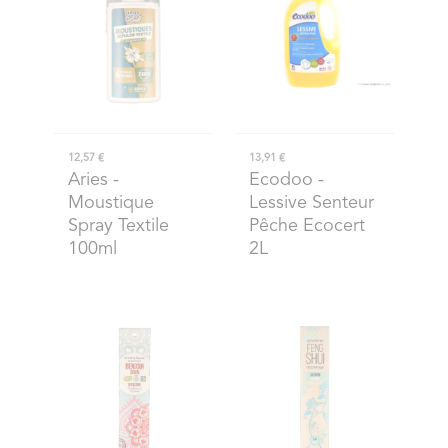
12,57 €
13,91 €
Aries
-
Ecodoo
-
Moustique
Lessive Senteur
Spray Textile
Pêche Ecocert
100ml
2L