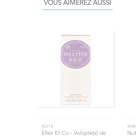
VOUS AIMEREZ AUSSI
53,17 €
24,88
Elixir Et Co
- Volupté(s) de
Nut