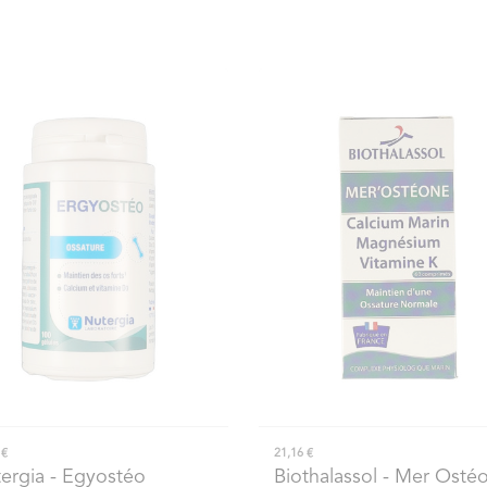
 €
21,16 €
ergia
- Egyostéo
Biothalassol
- Mer Osté