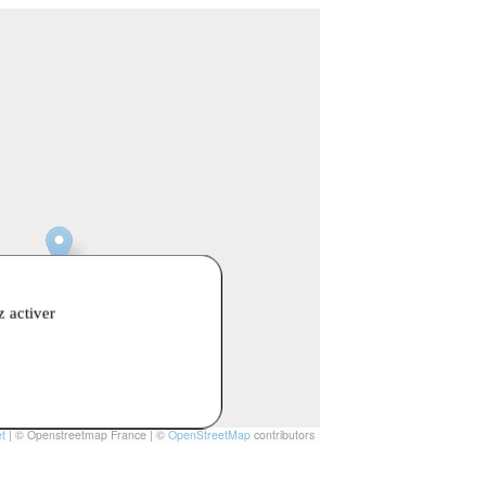
z activer
t
|
© Openstreetmap France | ©
OpenStreetMap
contributors