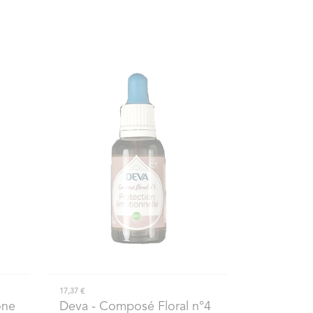
17,37 €
one
Deva
- Composé Floral n°4