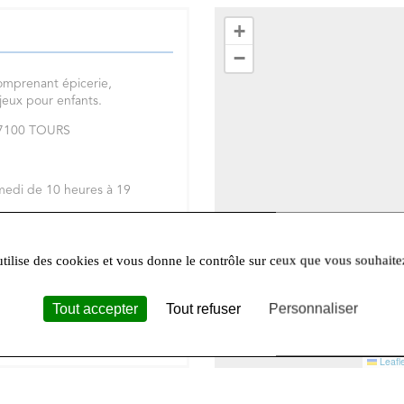
+
−
omprenant épicerie,
 jeux pour enfants.
 37100 TOURS
medi de 10 heures à 19
réseaux sociaux
Facebook
et
utilise des cookies et vous donne le contrôle sur ceux que vous souhaite
Tout accepter
Tout refuser
Personnaliser
Leafle