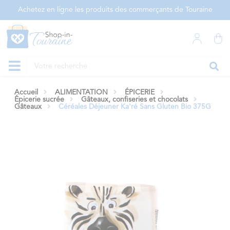
Panneau de gestion des cookies
Achetez en ligne les produits des commerçants de Touraine
Accueil
ALIMENTATION
ÉPICERIE
Épicerie sucrée
Gâteaux, confiseries et chocolats
Gâteaux
Céréales Déjeuner Ka'ré Sans Gluten Bio 375G