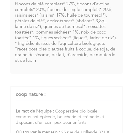
Flocons de blé complets* 27%, flocons d’avoine
complets* 20%, flocons de seigle complets* 20%,
raisins secs* (raisins* 17%, huile de tournesol*),
pétales de blé*, abricots secs* (abricots* 3,8%,
farine de riz*), graines de tournesol*, noisettes
toastées*, pommes séchées* 1%, noix de coco
toastée* 1%, figues séchées* (figues*, farine de riz*).
* Ingrédients issus de l’agriculture biologique.
Traces possibles d'autres fruits à coque, de soja, de
graine de sésame, de lait, d'arachide, de moutarde
et de lupin
coop nature :
Le mot de l’équipe :
Coopérative bio locale
comprenant épicerie, boucherie et crèmerie et
disposant d'un coin jeux pour enfants.
Où trouver le magasin :
25 rue de Hollande 37100