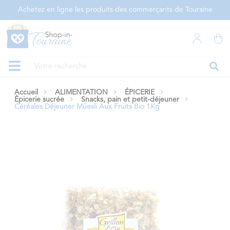
Panneau de gestion des cookies
Achetez en ligne les produits des commerçants de Touraine
Accueil
ALIMENTATION
ÉPICERIE
Épicerie sucrée
Snacks, pain et petit-déjeuner
Céréales Déjeuner Müesli Aux Fruits Bio 1Kg