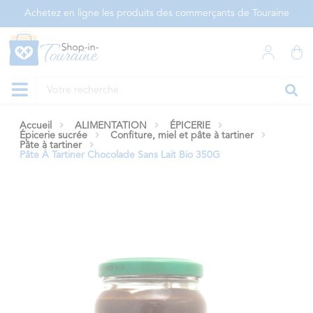
Panneau de gestion des cookies
Achetez en ligne les produits des commerçants de Touraine
Accueil
ALIMENTATION
ÉPICERIE
Épicerie sucrée
Confiture, miel et pâte à tartiner
Pâte à tartiner
Pâte À Tartiner Chocolade Sans Lait Bio 350G