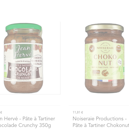
 €
11,81 €
n Hervé
- Pâte à Tartiner
Noiseraie Productions
-
colade Crunchy 350g
Pâte à Tartiner Chokonu