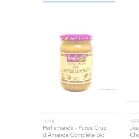
12,30 €
12,77
Perl'amande
- Purée Crue
Jea
d'Amande Complète Bio
Cho