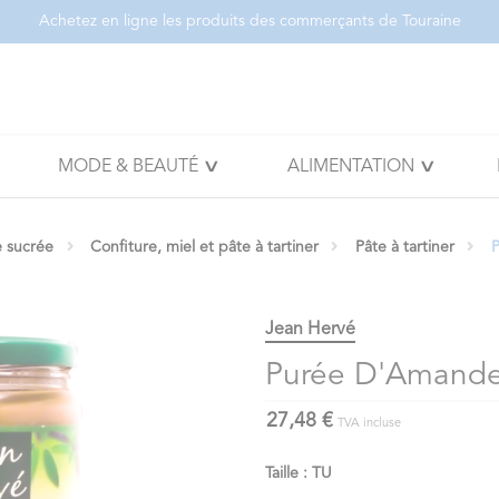
Achetez en ligne les produits des commerçants de Touraine
MODE & BEAUTÉ
ALIMENTATION
e sucrée
Confiture, miel et pâte à tartiner
Pâte à tartiner
Jean Hervé
Purée D'Amande
27,48 €
TVA incluse
Taille : TU