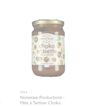
9,93 €
Noiseraie Productions
-
t
Pâte à Tartiner Choko