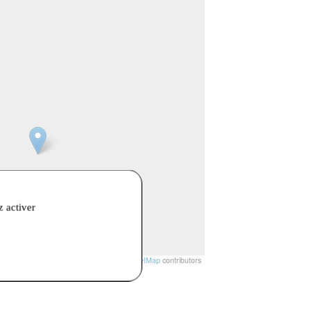
z activer
t
|
© Openstreetmap France | ©
OpenStreetMap
contributors