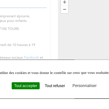
+
−
omprenant épicerie,
 jeux pour enfants.
 37100 TOURS
medi de 10 heures à 19
réseaux sociaux
Facebook
et
utilise des cookies et vous donne le contrôle sur ceux que vous souhaite
Tout accepter
Tout refuser
Personnaliser
Leafle